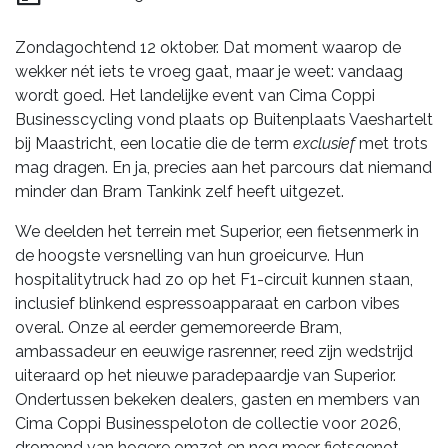
Zondagochtend 12 oktober. Dat moment waarop de
wekker nét iets te vroeg gaat, maar je weet: vandaag
wordt goed. Het landelijke event van Cima Coppi
Businesscycling vond plaats op Buitenplaats Vaeshartelt
bij Maastricht, een locatie die de term
exclusief
met trots
mag dragen. En ja, precies aan het parcours dat niemand
minder dan Bram Tankink zelf heeft uitgezet.
We deelden het terrein met Superior, een fietsenmerk in
de hoogste versnelling van hun groeicurve. Hun
hospitalitytruck had zo op het F1-circuit kunnen staan,
inclusief blinkend espressoapparaat en carbon vibes
overal. Onze al eerder gememoreerde Bram,
ambassadeur en eeuwige rasrenner, reed zijn wedstrijd
uiteraard op het nieuwe paradepaardje van Superior.
Ondertussen bekeken dealers, gasten en members van
Cima Coppi Businesspeloton de collectie voor 2026,
dromend van hogere omzet en nog meer fietsgenot.