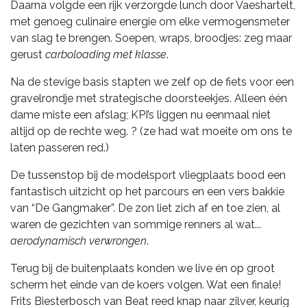
Daarna volgde een rijk verzorgde lunch door Vaeshartelt,
met genoeg culinaire energie om elke vermogensmeter
van slag te brengen. Soepen, wraps, broodjes: zeg maar
gerust
carboloading met klasse
.
Na de stevige basis stapten we zelf op de fiets voor een
gravelrondje met strategische doorsteekjes. Alleen één
dame miste een afslag; KPI’s liggen nu eenmaal niet
altijd op de rechte weg. ? (ze had wat moeite om ons te
laten passeren red.)
De tussenstop bij de modelsport vliegplaats bood een
fantastisch uitzicht op het parcours en een vers bakkie
van “De Gangmaker”. De zon liet zich af en toe zien, al
waren de gezichten van sommige renners al wat...
aerodynamisch verwrongen
.
Terug bij de buitenplaats konden we live én op groot
scherm het einde van de koers volgen. Wat een finale!
Frits Biesterbosch van Beat reed knap naar zilver, keurig